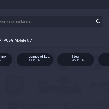
PUBG Mobile UC
League of Legends
Steam
Google Pl
RP Kodları
KEY Kodları
GP Kodları
Freefire
Metin2
Knight Onl
Elmas Ürünleri
EP Kodları
GB Kodları