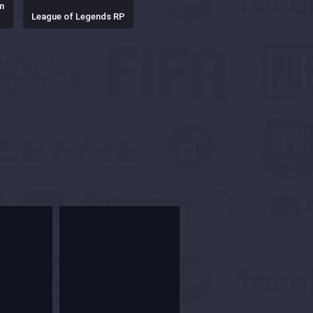
m
League of Legends RP