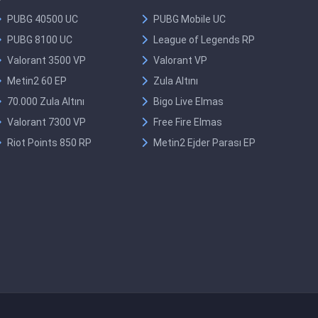
PUBG 40500 UC
PUBG Mobile UC
PUBG 8100 UC
League of Legends RP
Valorant 3500 VP
Valorant VP
Metin2 60 EP
Zula Altını
70.000 Zula Altını
Bigo Live Elmas
Valorant 7300 VP
Free Fire Elmas
Riot Points 850 RP
Metin2 Ejder Parası EP