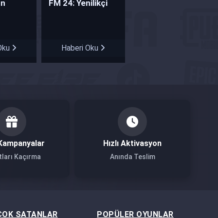
un
FM 24: Yenilikçi
i
Özellikler ve Erken
anımlıyor
Erişim Fırsatı
Oku
Haberi Oku
Kampanyalar
Hızlı Aktivasyon
tları Kaçırma
Anında Teslim
ÇOK SATANLAR
POPÜLER OYUNLAR