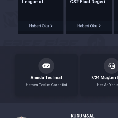
League of
CS2 Float Değeri
Legends 2024 Yılı
Nedir?
Gelecek Yenilikler!
Haberi Oku
Haberi Oku
Anında Teslimat
7/24 Müşteri 
Hemen Teslim Garantisi
Her An Yanı
KURUMSAL