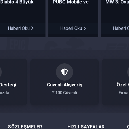
Diablo 4 Büyük
PUBG Mobile ve
MW 3: Oy
İndirim Fırsatı!
Pagani'den İş Birliği
Deneyimin
Yeniden T
Haberi Oku
Haberi Oku
Haberi 
Desteği
Güvenli Alışveriş
Özel 
nızda
%100 Güvenli
Fırsa
SÖZLEŞMELER
HIZLI SAYFALAR