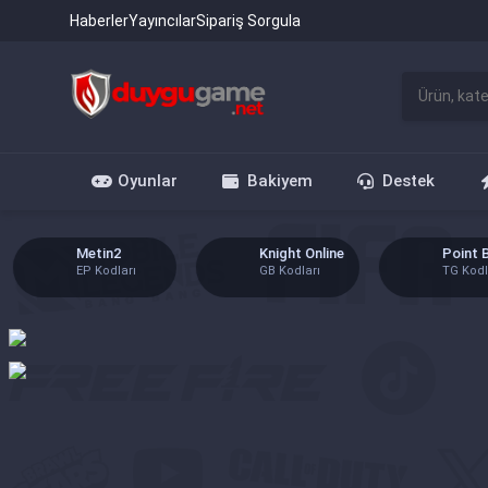
Haberler
Yayıncılar
Sipariş Sorgula
Oyunlar
Bakiyem
Destek
etin2
Knight Online
Point Blank
P Kodları
GB Kodları
TG Kodları
alorant
Point Blank
Zula
P Kodları
TG Kodları
ZA Kodları