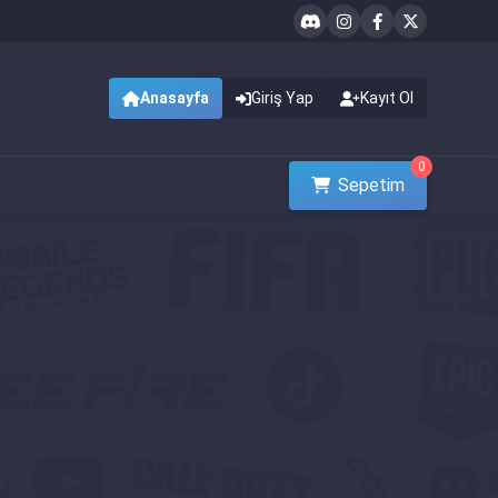
Anasayfa
Giriş Yap
Kayıt Ol
0
Sepetim